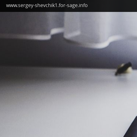
www.sergey-shevchik1.for-sage.info